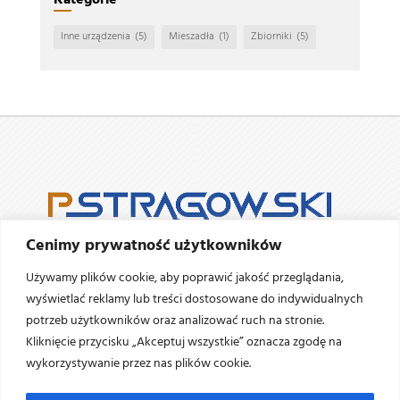
Inne urządzenia
(5)
Mieszadła
(1)
Zbiorniki
(5)
Cenimy prywatność użytkowników
Firma Pstrągowski
istnieje w Ostrołęce od 2009 roku.
Używamy plików cookie, aby poprawić jakość przeglądania,
Zajmujemy się projektowaniem i
produkcją urządzeń i
wyświetlać reklamy lub treści dostosowane do indywidualnych
zbiorników ze
stali szlachetnej (nierdzewnej,
potrzeb użytkowników oraz analizować ruch na stronie.
kwasoodpornej oraz ich pochodnych)
wykorzystywanej
Kliknięcie przycisku „Akceptuj wszystkie” oznacza zgodę na
w przemyśle spożywczym, chemicznym i przetwórczym.
wykorzystywanie przez nas plików cookie.
NAPISZ
ZADZWOŃ


biuro@pstragowski.com