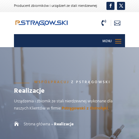
Producent zbiorników i urządzeń ze stali nierdzewnej


WSPÓŁPRACUJ
Z PSTRĄGOWSKI
Realizacje
Urządzenia i zbiornik ze stali nierdzewnej wykonane dla
naszych Klientów w firmie
Pstrągowski z Ostrołęki
.
Strona główna
»
Realizacje
