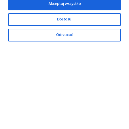
888 360 578
Akceptuj wszystko
SZYBKIE MENU
Nasz serwis używa ciasteczek (cookies) wykorzystywanych do zapewnienia
Dostosuj
pełnej funkcjonalności oraz w celu zliczania statystyk odwiedzin, zgodnie
z
polityką prywatności
.
Pasteryzatory tunelowe
Odrzucać
AKCEPTUJĘ
Zbiorniki piwowarskie
Zbiorniki procesowe i mieszalniki
Poradniki
Realizacje
Kontakt
GODZINY OTWARCIA
Poniedziałek
08:00 - 16:00
Sobota
09:00 - 15:00
Niedziela
Zamknięte