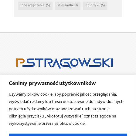
Inne urządzenia
(5)
Mieszadła
(1)
Zbiorniki
(5)
Firma Pstrągowski
istnieje w Ostrołęce od 2009 roku.
Cenimy prywatność użytkowników
Zajmujemy się projektowaniem i
produkcją urządzeń i
Używamy plików cookie, aby poprawić jakość przeglądania,
zbiorników ze
stali szlachetnej (nierdzewnej,
wyświetlać reklamy lub treści dostosowane do indywidualnych
kwasoodpornej oraz ich pochodnych)
wykorzystywanej
potrzeb użytkowników oraz analizować ruch na stronie.
w przemyśle spożywczym, chemicznym i przetwórczym.
Kliknięcie przycisku „Akceptuj wszystkie” oznacza zgodę na
wykorzystywanie przez nas plików cookie.
NAPISZ
ZADZWOŃ


biuro@pstragowski.com
888 360 578