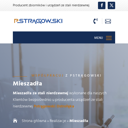
Producent zbiorników i urządzeń ze stali nierdzewnej


WSPÓŁPRACUJ
Z PSTRĄGOWSKI
Mieszadła
Mieszadła ze stali nierdzewnej
wykonane dla naszych
Klientów bezpośrednio u producenta urządzeń ze stali
nierdzewnej
Pstrągowski Ostrołęka
.
Strona główna
»
Realizacje
»
Mieszadła
