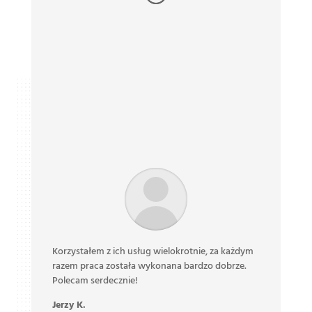
m
Jeśli szukasz wysokiej jakości zbiorników ze stali
Fi
nierdzewnej czy różnego typu urządzeń –
ok
skorzystaj z oferty Pstrągowski. Ponad 2 lata
ni
owocnej współpracy i 100% zadowolenia z
R
jakości wyprodukowanych urządzeń.