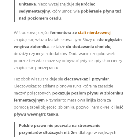
unitanka
, nieco wyżej znajduje się
króciec
sedymentacyjny
, który umożliwia
pobieranie płynu tuż
nad poziomem osadu
.
W środkowej części
fermentora ze
stali nierdzewnej
znajduje się właz o kształcie owalnym. Służy on
do oględzin
wnętrza zbiornika
ale także
do dodawania chmielu
,
drożdży czy innych dodatków. Dodawanie czegokolwiek
poprzez ten właz może się odbywać jedynie, gdy słup cieczy
znajduje się poniżej rantu.
Tuż obok włazu znajduje się
cieczowskaz i przymiar
.
Cieczowskaz to szklana pionowa rurka która na zasadzie
naczyń połączonych,
pokazuje poziom płynu w zbiorniku
fermentacyjnym
. Przymiar to metalowa linijka która za
pomocą tabeli objętości zbiornika, pozwoli nam określić
ilość
pływu wewnątrz tanku
.
Polskie prawo nie pozwala na stresowanie
przymiarów dłuższych niż 2m
, dlatego w większych