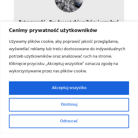
Pstrągowski - Producent zbiorników i urządzeń
ze stali nierdzewnej
Cenimy prywatność użytkowników
Poszukują Państwo
urządzenia
, bądź odpowiedniego
Używamy plików cookie, aby poprawić jakość przeglądania,
typu
zbiornika ze stali nierdzewnej
?
Skontaktuj się z
wyświetlać reklamy lub treści dostosowane do indywidualnych
nami
bezpośrednio. Nasi specjaliści doradzą w wyborze
potrzeb użytkowników oraz analizować ruch na stronie.
odpowiedniego urządzenia ze stali nierdzewnej czy też
Kliknięcie przycisku „Akceptuj wszystkie” oznacza zgodę na
zaproponują właściwy typ zbiornika dla Twojego
wykorzystywanie przez nas plików cookie.
przedsiębiorstwa.
Akceptuj wszystko
←
Pasteryzator
Zbiorniki aseptyczne w przemyśle
→
Nasz serwis używa ciasteczek (cookies) wykorzystywanych do zapewnienia
Dostosuj
pełnej funkcjonalności oraz w celu zliczania statystyk odwiedzin, zgodnie
z
polityką prywatności
.
Zaloguj się, aby odpowiedzieć
Piwo
dnia 5 maja 2022 o godz. 11:10
Odrzucać
AKCEPTUJĘ
Zainteresowała nas Państwa oferta dotycząca
projektowania i produkcji zbiorników ze stali