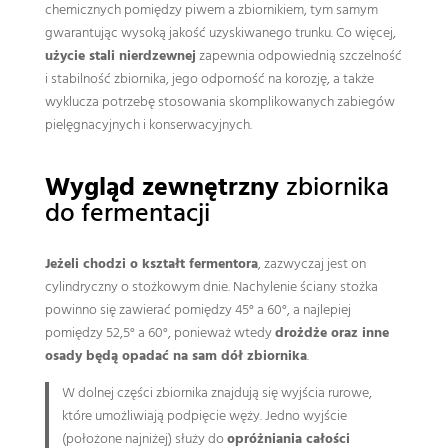
chemicznych pomiędzy piwem a zbiornikiem, tym samym
gwarantując wysoką jakość uzyskiwanego trunku. Co więcej,
użycie stali nierdzewnej
zapewnia odpowiednią szczelność
i stabilność zbiornika, jego odporność na korozję, a także
wyklucza potrzebę stosowania skomplikowanych zabiegów
pielęgnacyjnych i konserwacyjnych.
Wygląd zewnętrzny
zbiornika
do fermentacji
Jeżeli chodzi o kształt fermentora
, zazwyczaj jest on
cylindryczny o stożkowym dnie. Nachylenie ściany stożka
powinno się zawierać pomiędzy 45° a 60°, a najlepiej
pomiędzy 52,5° a 60°, ponieważ wtedy
drożdże oraz inne
osady będą opadać na sam dół zbiornika
.
W dolnej części zbiornika znajdują się wyjścia rurowe,
które umożliwiają podpięcie węży. Jedno wyjście
(położone najniżej) służy do
opróżniania całości