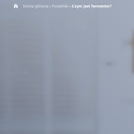
Strona główna
»
Poradniki
»
Czym jest fermentor?
