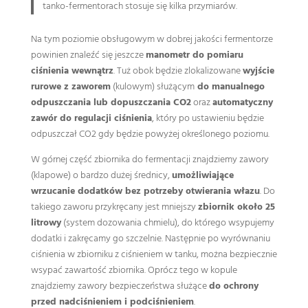
tanko-fermentorach stosuje się kilka przymiarów.
Na tym poziomie obsługowym w dobrej jakości fermentorze
powinien znaleźć się jeszcze
manometr do pomiaru
ciśnienia wewnątrz
. Tuż obok będzie zlokalizowane
wyjście
rurowe z zaworem
(kulowym) służącym
do manualnego
odpuszczania lub dopuszczania CO2
oraz
automatyczny
zawór do regulacji ciśnienia
, który po ustawieniu będzie
odpuszczał CO2 gdy będzie powyżej określonego poziomu.
W górnej część zbiornika do fermentacji znajdziemy zawory
(klapowe) o bardzo dużej średnicy,
umożliwiające
wrzucanie dodatków bez potrzeby otwierania włazu
. Do
takiego zaworu przykręcany jest mniejszy
zbiornik około 25
litrowy
(system dozowania chmielu), do którego wsypujemy
dodatki i zakręcamy go szczelnie. Następnie po wyrównaniu
ciśnienia w zbiorniku z ciśnieniem w tanku, można bezpiecznie
wsypać zawartość zbiornika. Oprócz tego w kopule
znajdziemy zawory bezpieczeństwa służące
do ochrony
przed nadciśnieniem i podciśnieniem
.