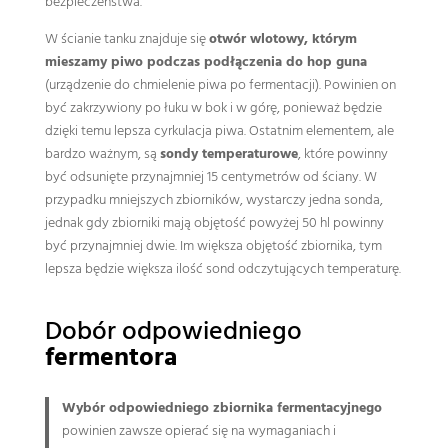
bezpieczeństwa.
W ścianie tanku znajduje się
otwór wlotowy, którym
mieszamy piwo podczas podłączenia do hop guna
(urządzenie do chmielenie piwa po fermentacji). Powinien on
być zakrzywiony po łuku w bok i w górę, ponieważ będzie
dzięki temu lepsza cyrkulacja piwa. Ostatnim elementem, ale
bardzo ważnym, są
sondy temperaturowe
, które powinny
być odsunięte przynajmniej 15 centymetrów od ściany. W
przypadku mniejszych zbiorników, wystarczy jedna sonda,
jednak gdy zbiorniki mają objętość powyżej 50 hl powinny
być przynajmniej dwie. Im większa objętość zbiornika, tym
lepsza będzie większa ilość sond odczytujących temperaturę.
Dobór odpowiedniego
fermentora
Wybór odpowiedniego zbiornika fermentacyjnego
powinien zawsze opierać się na wymaganiach i