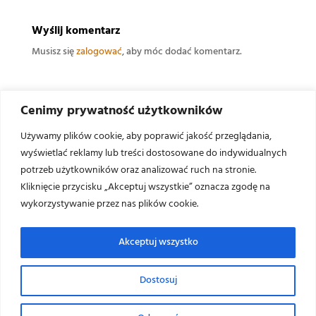
Wyślij komentarz
Musisz się
zalogować
, aby móc dodać komentarz.
Cenimy prywatność użytkowników
Używamy plików cookie, aby poprawić jakość przeglądania,
wyświetlać reklamy lub treści dostosowane do indywidualnych
Najnowsze poradniki
potrzeb użytkowników oraz analizować ruch na stronie.
Kliknięcie przycisku „Akceptuj wszystkie” oznacza zgodę na
Linia do pasteryzacji produktów spożywczych
wykorzystywanie przez nas plików cookie.
Dobór mieszalnika ze skrobakami
Akceptuj wszystko
Kontrola temperatury w mieszalniku
Nasz serwis używa ciasteczek (cookies) wykorzystywanych do zapewnienia
Dostosuj
pełnej funkcjonalności oraz w celu zliczania statystyk odwiedzin, zgodnie
Pasteryzacja a Ochrona Środowiska
z
polityką prywatności
.