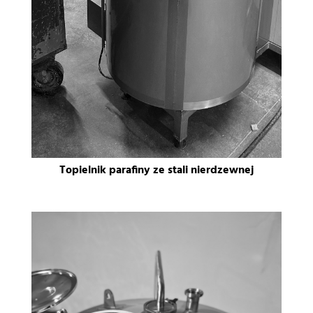
Topielnik parafiny ze stali nierdzewnej