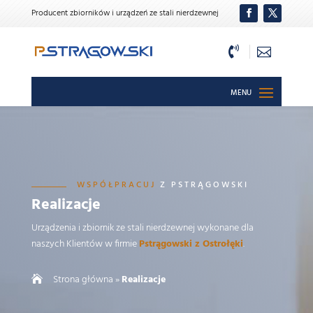
Producent zbiorników i urządzeń ze stali nierdzewnej


WSPÓŁPRACUJ
Z PSTRĄGOWSKI
Realizacje
Urządzenia i zbiornik ze stali nierdzewnej wykonane dla
naszych Klientów w firmie
Pstrągowski z Ostrołęki
.
Strona główna
»
Realizacje
