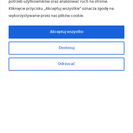
potrzeb użytkowników oraz analizować ruch na stronie.
Kliknięcie przycisku „Akceptuj wszystkie” oznacza zgodę na
wykorzystywanie przez nas plików cookie.
Akceptuj wszystko
Przenośnik do peletu
Nasz serwis używa ciasteczek (cookies) wykorzystywanych do zapewnienia
Dostosuj
pełnej funkcjonalności oraz w celu zliczania statystyk odwiedzin, zgodnie
z
polityką prywatności
.
Odrzucać
AKCEPTUJĘ