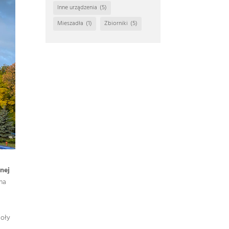
Inne urządzenia
(5)
Mieszadła
(1)
Zbiorniki
(5)
nej
na
ioły