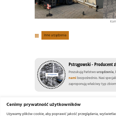
Komo
Inne urządzenia

Pstrągowski - Producent zb
Poszukują Państwo
urządzenia
,
nami
bezpośrednio. Nasi specjal
zaproponują właściwy typ zbiorn
←
Mieszadło planetarne ze stali nierdzewnej
Cenimy prywatność użytkowników
Używamy plików cookie, aby poprawić jakość przeglądania, wyświetla
0 komentarzy