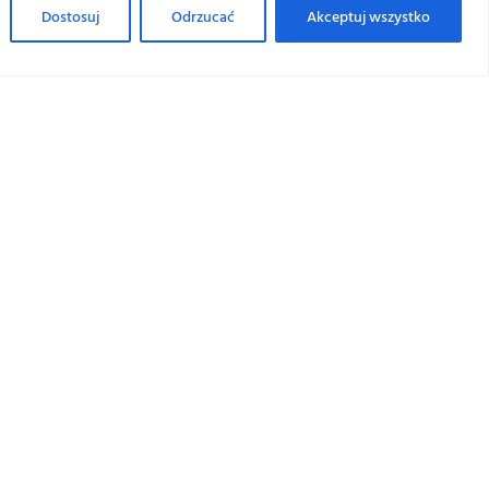
Dostosuj
Odrzucać
Akceptuj wszystko
AKCEPTUJĘ
GODZINY
OTWARCIA
Poniedziałek
08:00 - 16:00
Sobota
09:00 - 15:00
i
Niedziela
Zamknięte