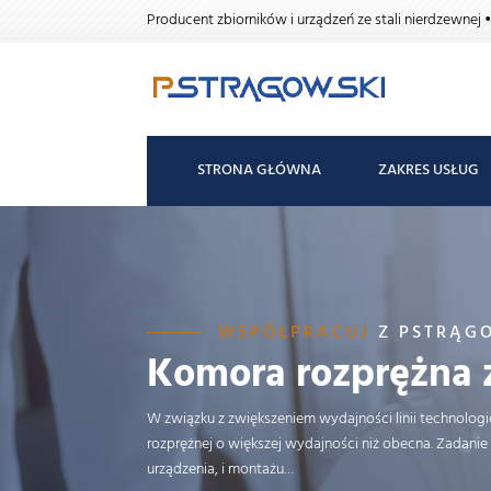
Producent zbiorników i urządzeń ze stali nierdzewnej
STRONA GŁÓWNA
ZAKRES USŁUG
WSPÓŁPRACUJ
Z PSTRĄG
Komora rozprężna z
W związku z zwiększeniem wydajności linii technolog
rozprężnej o większej wydajności niż obecna. Zadan
urządzenia, i montażu…