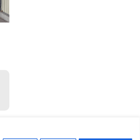
etu
→