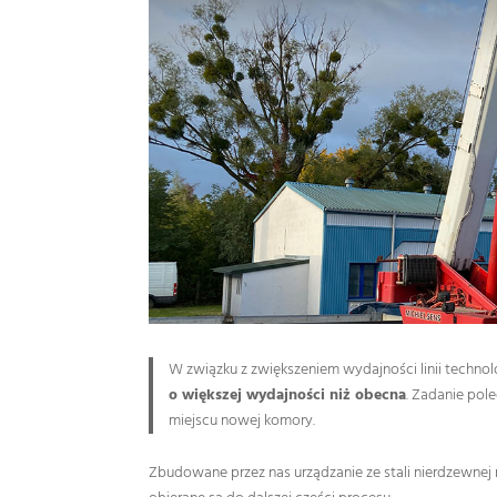
W związku z zwiększeniem wydajności linii technol
o większej wydajności niż obecna
. Zadanie pol
miejscu nowej komory.
Zbudowane przez nas urządzanie ze stali nierdzewnej 