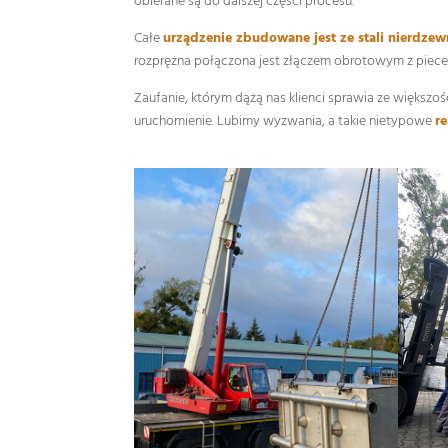
obierane są do dalszej części procesu.
Całe
urządzenie zbudowane jest ze stali nierdzew
rozprężna połączona jest złączem obrotowym z piecem
Zaufanie, którym dążą nas klienci sprawia ze większo
uruchomienie. Lubimy wyzwania, a takie nietypowe
re