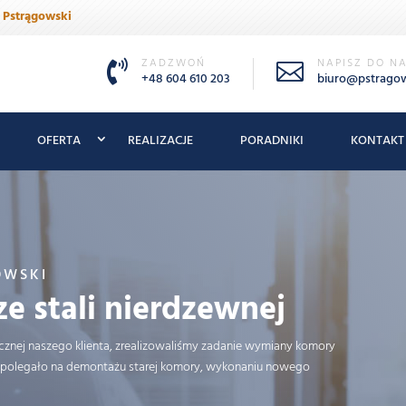
•
Pstrągowski
ZADZWOŃ
NAPISZ DO N


+48 604 610 203
biuro@pstrago
OFERTA
REALIZACJE
PORADNIKI
KONTAKT
OWSKI
e stali nierdzewnej
icznej naszego klienta, zrealizowaliśmy zadanie wymiany komory
ie polegało na demontażu starej komory, wykonaniu nowego