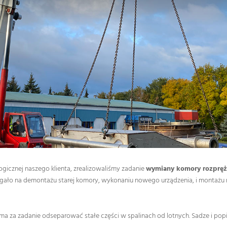
ogicznej naszego klienta, zrealizowaliśmy zadanie
wymiany komory rozpręż
egało na demontażu starej komory, wykonaniu nowego urządzenia, i montażu 
ma za zadanie odseparować stałe części w spalinach od lotnych. Sadze i pop