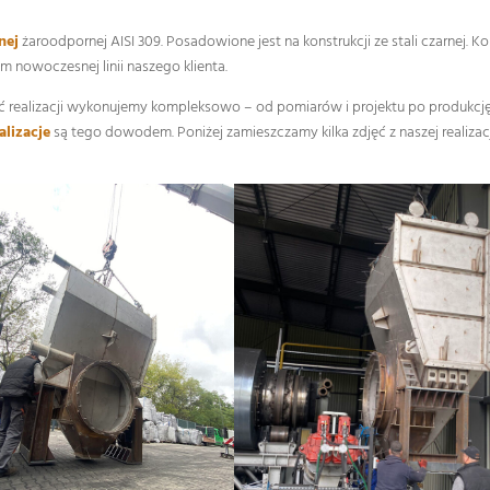
nej
żaroodpornej AISI 309. Posadowione jest na konstrukcji ze stali czarnej. 
 nowoczesnej linii naszego klienta.
ść realizacji wykonujemy kompleksowo – od pomiarów i projektu po produkcję
alizacje
są tego dowodem. Poniżej zamieszczamy kilka zdjęć z naszej realizacj