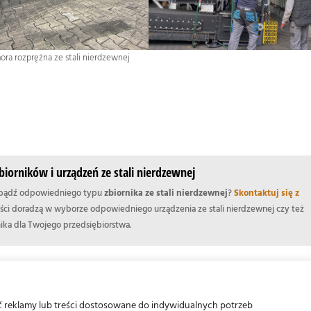
ra rozprężna ze stali nierdzewnej
iorników i urządzeń ze stali nierdzewnej
 bądź odpowiedniego typu
zbiornika ze stali nierdzewnej
?
Skontaktuj się z
iści doradzą w wyborze odpowiedniego urządzenia ze stali nierdzewnej czy też
ika dla Twojego przedsiębiorstwa.
Przenośnik do pel
ć reklamy lub treści dostosowane do indywidualnych potrzeb