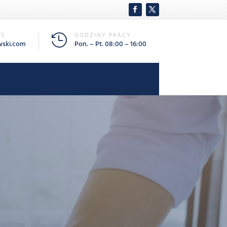
AS
GODZINY PRACY

wski.com
Pon. – Pt. 08:00 – 16:00