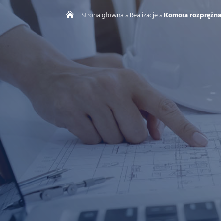
Strona główna
»
Realizacje
»
Komora rozprężna 
