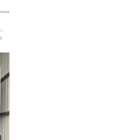
Komora
 i
i.