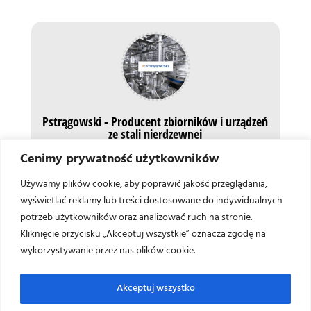
Pstrągowski - Producent zbiorników i urządzeń
ze stali nierdzewnej
Poszukują Państwo
urządzenia
, bądź odpowiedniego
Cenimy prywatność użytkowników
typu
zbiornika ze stali nierdzewnej
?
Skontaktuj się z
Używamy plików cookie, aby poprawić jakość przeglądania,
nami
bezpośrednio. Nasi specjaliści doradzą w wyborze
wyświetlać reklamy lub treści dostosowane do indywidualnych
odpowiedniego urządzenia ze stali nierdzewnej czy też
potrzeb użytkowników oraz analizować ruch na stronie.
zaproponują właściwy typ zbiornika dla Twojego
Kliknięcie przycisku „Akceptuj wszystkie” oznacza zgodę na
przedsiębiorstwa.
wykorzystywanie przez nas plików cookie.
Pasteryzator
→
Akceptuj wszystko