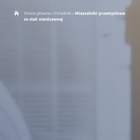
Strona główna
»
Poradniki
»
Mieszalniki przemysłowe

ze stali nierdzewnej