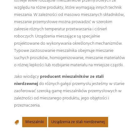
Istnieje wiele rodzajów mieszalników przemysłowych ze
względu na różne produkty, które wymagają innych technik
mieszania. W zależności od masowo mieszanych składników,
mieszanie przemysłowe można prowadzić w szerokim
zakresie różnych temperatur przetwarzania i ciśnień
roboczych. Urządzenia mieszające są specjalnie
projektowane do wykonywania określonych mechanizmów.
Typowe zastosowanie mieszalnika obejmuje mieszanie
suchych proszków, homogenizowanie, mieszanie materiałów
o różnej lepkości lub rozbijanie materiału na mniejsze cząstki.
Jako wiodący
producent mieszalników ze stali
nierdzewnej
do różnych gałęzi przemysłu jesteśmy w stanie
zaoferować szeroką gamę mieszalników przemysłowych w
zależności od mieszanego produktu, jego objętości i
przeznaczenia.
Mieszalniki
Urządzenia ze stali nierdzewnej
